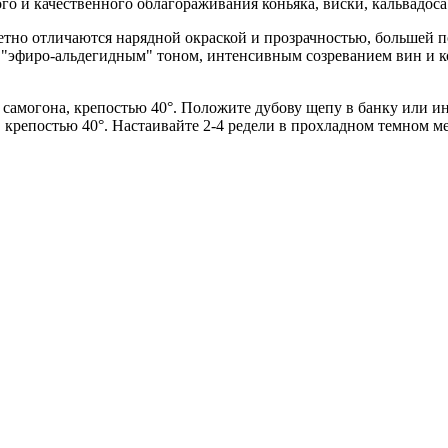
о и качественного облагораживания коньяка, виски, кальвадоса
етно отличаются нарядной окраской и прозрачностью, большей п
эфиро-альдегидным" тоном, интенсивным созреванием вин и ко
и самогона, крепостью 40°. Положите дубову щепу в банку или и
н, крепостью 40°. Настаивайте 2-4 редели в прохладном темном м