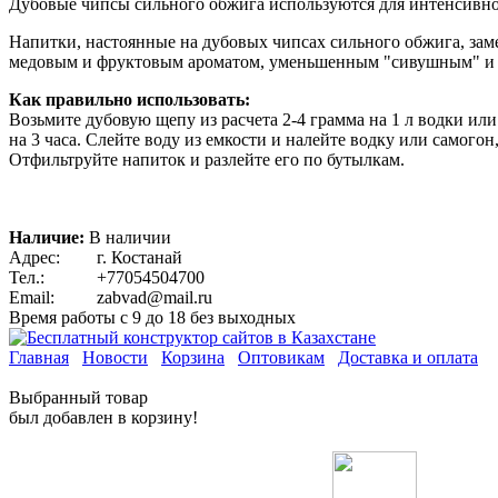
Дубовые чипсы сильного обжига используются для интенсивног
Напитки, настоянные на дубовых чипсах сильного обжига, зам
медовым и фруктовым ароматом, уменьшенным "сивушным" и "
Как правильно использовать:
Возьмите дубовую щепу из расчета 2-4 грамма на 1 л водки ил
на 3 часа. Слейте воду из емкости и налейте водку или самого
Отфильтруйте напиток и разлейте его по бутылкам.
Наличие:
В наличии
Адрес:
г. Костанай
Тел.:
+77054504700
Email:
zabvad@mail.ru
Время работы с 9 до 18 без выходных
Главная
Новости
Корзина
Оптовикам
Доставка и оплата
Выбранный товар
был добавлен в корзину!