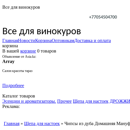
Все для винокуров
+77054504700
Все для винокуров
Главная
Новости
Корзина
Оптовикам
Доставка и оплата
корзина
В вашей
корзине
0 товаров
Объявление от Asia.kz:
Array
Салон красоты тараз
Подробнее
Каталог товаров
Эсенции и ароматизаторы.
Прочее
Щепа для настоек
ДРОЖЖ
Реклама:
Главная
»
Щепа для настоек
» Чипсы из дуба Домашняя Мануфа