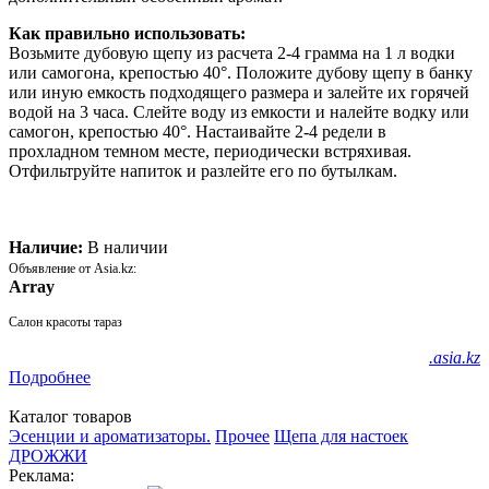
Как правильно использовать:
Возьмите дубовую щепу из расчета 2-4 грамма на 1 л водки
или самогона, крепостью 40°. Положите дубову щепу в банку
или иную емкость подходящего размера и залейте их горячей
водой на 3 часа. Слейте воду из емкости и налейте водку или
самогон, крепостью 40°. Настаивайте 2-4 редели в
прохладном темном месте, периодически встряхивая.
Отфильтруйте напиток и разлейте его по бутылкам.
Наличие:
В наличии
Объявление от Asia.kz:
Array
Салон красоты тараз
.asia.kz
Подробнее
Каталог товаров
Эсенции и ароматизаторы.
Прочее
Щепа для настоек
ДРОЖЖИ
Реклама: