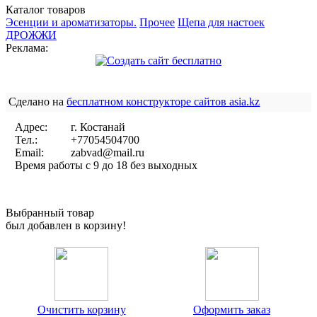
Каталог товаров
Эсенции и ароматизаторы.
Прочее
Щепа для настоек
ДРОЖЖИ
Реклама:
Сделано на
бесплатном конструкторе сайтов asia.kz
Адрес:
г. Костанай
Тел.:
+77054504700
Email:
zabvad@mail.ru
Время работы с 9 до 18 без выходных
ИП Заболотько Александра
Выбранный товар
был добавлен в корзину!
Очистить корзину
Оформить заказ